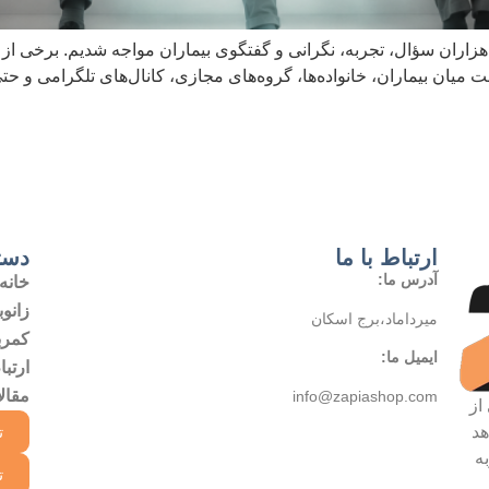
هزاران سؤال، تجربه، نگرانی و گفتگوی بیماران مواجه شدیم. برخی از 
ست میان بیماران، خانواده‌ها، گروه‌های مجازی، کانال‌های تلگرامی و حت
ارتباط با ما
دست
آدرس ما:
خانه
زانوب
میرداماد،برج اسکان
کمربن
ایمیل ما:
ارتبا
مقال
info@zapiashop.com
از
هد
تم
ه
تم