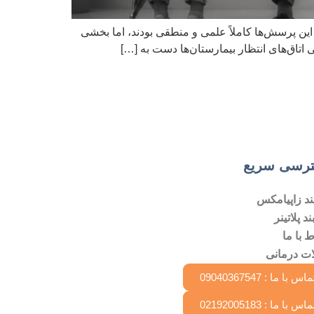
این پرسش‌ها کاملاً علمی و منطقی بودند، اما بخشی
ی اتاق‌های انتظار بیمارستان‌ها دست به […]
رسی سریع
ند زاپیامکس
د پلاتینر
ط با ما
ات درمانی
اس با ما : 09040367547
اس با ما : 02192005183