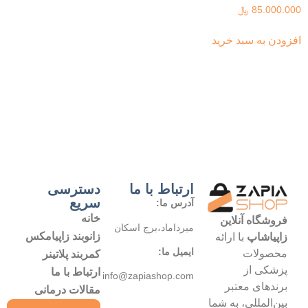
85.000.000
﷼
افزودن به سبد خرید
ارتباط با ما
دسترسی
سریع
آدرس ما:
خانه
فروشگاه آنلاین
میرداماد،برج اسکان
زانوبند زاپیامکس
زاپیاشاپ
با ارائه
ایمیل ما:
محصولات
کمربند پلاتینر
پزشکی از
ارتباط با ما
info@zapiashop.com
برندهای معتبر
مقالات درمانی
بین‌المللی، به شما