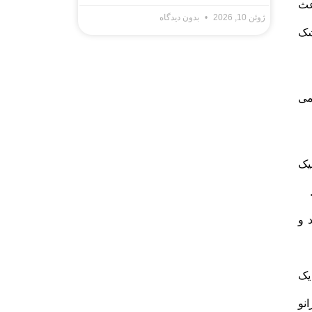
عث
ژوئن 10, 2026
بدون دیدگاه
شک
می
یک
 و
یک
نو