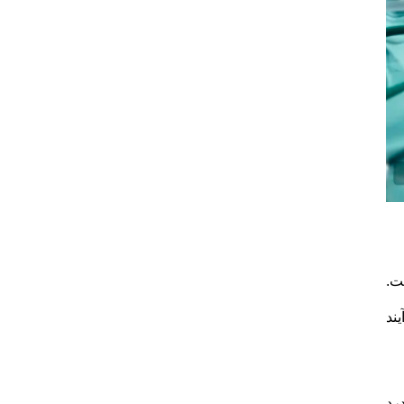
ت.
ند
رد