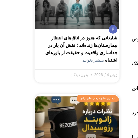
شایعاتی که هنوز در اتاق‌های انتظار
وص
بیمارستان‌ها زنده‌اند ؛ نقش آن یار در
جداسازی واقعیت و حقیقت از باورهای
اشتباه
ببیشتر بخوانید
کک
ژوئن 14, 2026
بدون دیدگاه
ین
بیماری ها و درمان های زانو
رد
یا