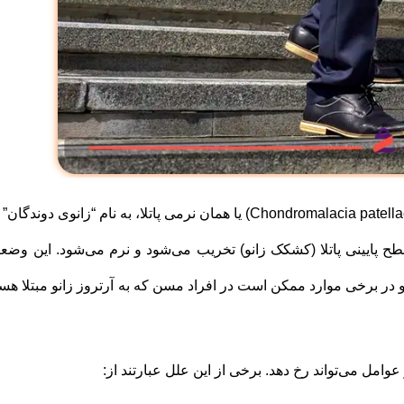
نرمی غضروف کشکک زانو، کندرومالاسی پاتلا (Chondromalacia patellae) یا همان نرمی پاتلا، به نام “زانوی دوندگ
 پایینی پاتلا (کشکک زانو) تخریب می‌شود و نرم می‌شود. این وضع
 و در برخی موارد ممکن است در افراد مسن که به آرتروز زانو مبتلا هست
ل می‌تواند رخ دهد. برخی از این علل عبارتند از: