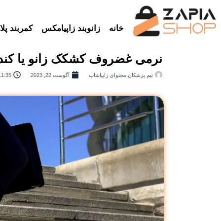
خانه
زانوبند زاپیامکس
کمربند پلات
نرمی غضروف کشکک زانو یا کندر
تیم پزشکان محتوای زاپیاشاپ
آگوست 22, 2023
11:35 ق.