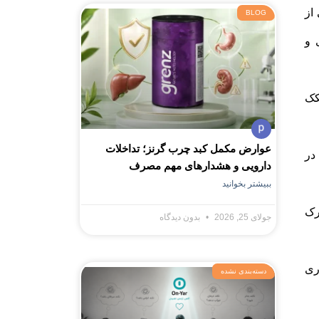
از
BLOG
 و
کک
عوارض مکمل کبد چرب گرنز؛ تداخلات
در
دارویی و هشدارهای مهم مصرف
ببیشتر بخوانید
رک
جولای 25, 2026
بدون دیدگاه
ری
دسته‌بندی نشده