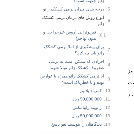
زانو چگونه است؟
درجه بندی میزان نرمی کشکک زانو
انواع روش های درمان نرمی کشکک
زانو
فیزیوتراپی (روش غیرجراحی و
بدون تهاجم)
برای پیشگیری از ابتلا نرمی کشکک
زانو باید چه کرد؟
افرادی که ممکن است به نرمی
غضروف کشکک زانو مبتلا شوند
ان” نیز
آیا نرمی کشکک زانو همراه با عوارض
بوده و یا خطرناک است؟
یت
کمربند پلاتینر
ند
50,000,000 ریال
زانوبند زاپیامکس
50,000,000 ریال
دیدگاهتان را بنویسید لغو پاسخ