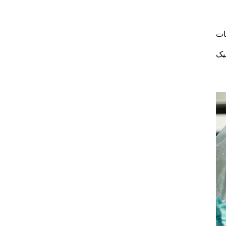
ات
یک