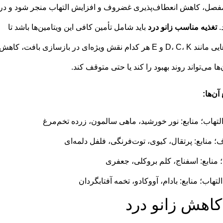
ر مفصل، کاهش انعطاف‌پذیری غضروف و افزایش التهاب منجر شود و در
.
تغذیه مناسب زانو درد
باید شامل تأمین کافی این ویتامین‌ها باشد تا
سلامت استخوان‌ها و مفاصل حفظ شود. ویتامین‌هایی مانند D، C، K و E هر کدام نقش ویژه‌ای در بازسازی بافت، کاهش
ا می‌تواند روند بهبود را کند یا حتی متوقف کند.
آن‌ها:
هاب؛ منابع: نور خورشید، ماهی سالمون، زرده تخم‌مرغ
 منابع: پرتقال، کیوی، توت‌فرنگی، فلفل دلمه‌ای
منابع: اسفناج، کلم بروکلی، جعفری
هاب؛ منابع: بادام، آووکادو، تخمه آفتابگردان
کاهش زانو درد