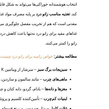
انتخاب هوشمندانه خوراکی‌ها می‌تواند به شکل ق
کند.
تغذیه مناسب زانو درد
بر پایه مصرف مواد غذای
معدنی است که هم از تخریب مفصل جلوگیری می‌کنن
غذاهای مفید برای زانو درد نه‌تنها باعث کاهش در
زانو را کمتر می‌کنند.
مطالعه بیشتر:
خواص زامیه برای زانو درد چیست
سبزیجات برگ سبز
– سرشار از ویتامین K و کلسیم برای استحکام استخوان‌ها
ماهی‌های چرب
– مانند سالمون و ساردین، منبع امگا۳ برا
مغزها و دانه‌ها
– بادام، گردو، دانه کتان و 
لبنیات کم‌چرب
– تأمین‌کننده کلسیم و پرو
غلات کامل
– مثل جو دوسر و برنج قهوه‌ای 