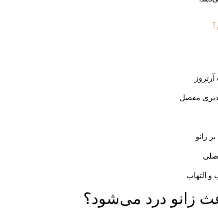
؟
آرتروز
پذیری مفصل
ر زانو
فصلی
 و التهاب
اعث زانو درد می‌شود؟